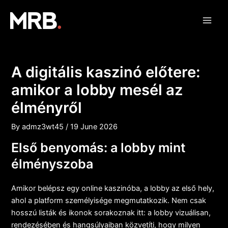
Skip
Post
Main
to
navigation
Men
content
A digitális kaszinó előtere:
amikor a lobby mesél az
élményről
By
admz3wt45
/
19 June 2026
Első benyomás: a lobby mint
élményszoba
Amikor belépsz egy online kaszinóba, a lobby az első hely,
ahol a platform személyisége megmutatkozik. Nem csak
hosszú listák és ikonok sorakoznak itt: a lobby vizuálisan,
rendezésében és hangsúlyaiban közvetíti, hogy milyen