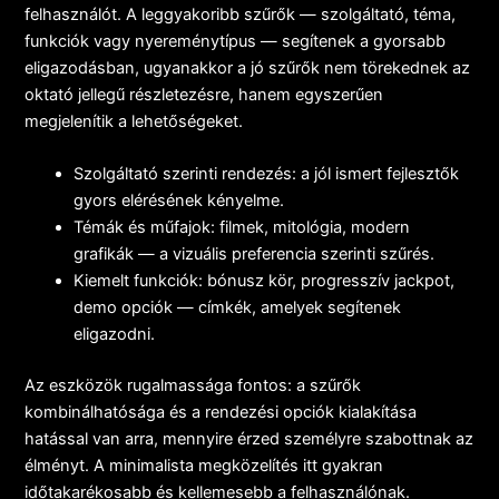
felhasználót. A leggyakoribb szűrők — szolgáltató, téma,
funkciók vagy nyereménytípus — segítenek a gyorsabb
eligazodásban, ugyanakkor a jó szűrők nem törekednek az
oktató jellegű részletezésre, hanem egyszerűen
megjelenítik a lehetőségeket.
Szolgáltató szerinti rendezés: a jól ismert fejlesztők
gyors elérésének kényelme.
Témák és műfajok: filmek, mitológia, modern
grafikák — a vizuális preferencia szerinti szűrés.
Kiemelt funkciók: bónusz kör, progresszív jackpot,
demo opciók — címkék, amelyek segítenek
eligazodni.
Az eszközök rugalmassága fontos: a szűrők
kombinálhatósága és a rendezési opciók kialakítása
hatással van arra, mennyire érzed személyre szabottnak az
élményt. A minimalista megközelítés itt gyakran
időtakarékosabb és kellemesebb a felhasználónak.