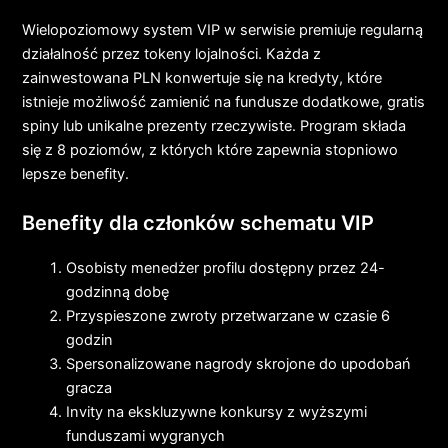
Wielopoziomowy system VIP w serwisie premiuje regularną
działalność przez tokeny lojalności. Każda z
zainwestowana PLN konwertuje się na kredyty, które
istnieje możliwość zamienić na fundusze dodatkowe, gratis
spiny lub unikalne prezenty rzeczywiste. Program składa
się z 8 poziomów, z których które zapewnia stopniowo
lepsze benefity.
Benefity dla członków schematu VIP
Osobisty menedżer profilu dostępny przez 24-
godzinną dobę
Przyspieszone zwroty przetwarzane w czasie 6
godzin
Spersonalizowane nagrody skrojone do upodobań
gracza
Invity na ekskluzywne konkursy z wyższymi
funduszami wygranych