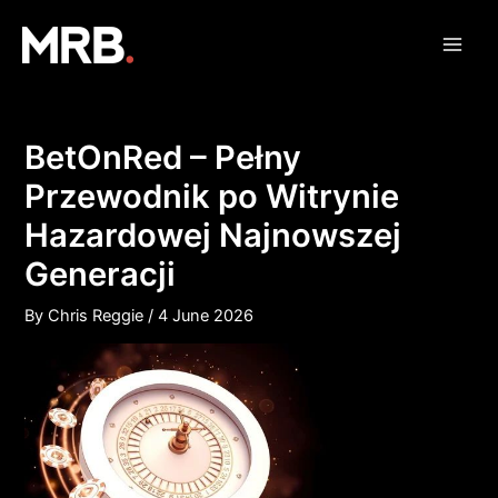
Skip
Post
Main
to
navigation
Men
content
BetOnRed – Pełny
Przewodnik po Witrynie
Hazardowej Najnowszej
Generacji
By
Chris Reggie
/
4 June 2026