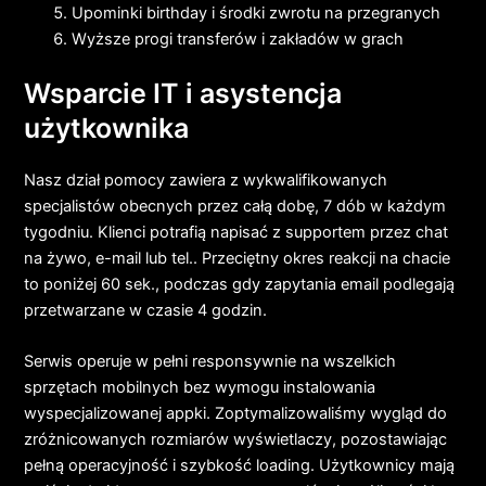
Upominki birthday i środki zwrotu na przegranych
Wyższe progi transferów i zakładów w grach
Wsparcie IT i asystencja
użytkownika
Nasz dział pomocy zawiera z wykwalifikowanych
specjalistów obecnych przez całą dobę, 7 dób w każdym
tygodniu. Klienci potrafią napisać z supportem przez chat
na żywo, e-mail lub tel.. Przeciętny okres reakcji na chacie
to poniżej 60 sek., podczas gdy zapytania email podlegają
przetwarzane w czasie 4 godzin.
Serwis operuje w pełni responsywnie na wszelkich
sprzętach mobilnych bez wymogu instalowania
wyspecjalizowanej appki. Zoptymalizowaliśmy wygląd do
zróżnicowanych rozmiarów wyświetlaczy, pozostawiając
pełną operacyjność i szybkość loading. Użytkownicy mają