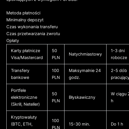
Metoda płatności
Minimalny depozyt
Czas wykonania transferu
Czas przetwarzania zwrotu
Opłaty
Karty płatnicze
50
1-3 dni
Natychmiastowy
Visa/Mastercard
PLN
robocze
Transfery
100
Maksymalnie 24
2-5 dób
bankowe
PLN
godz.
pracując
Portfele
50
W ciągu 
elektroniczne
Błyskawiczny
PLN
h
(Skrill, Neteller)
Kryptowaluty
100
(BTC, ETH,
15-30 min.
Do 1 h
PLN