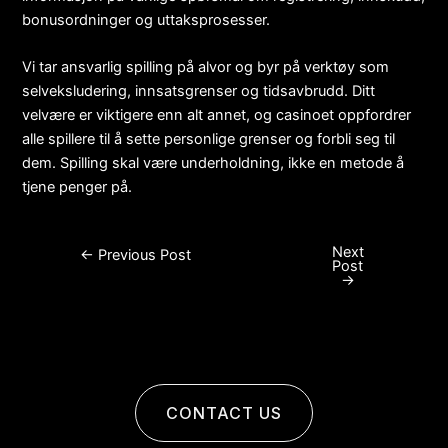
bonusordninger og uttaksprosesser.
Vi tar ansvarlig spilling på alvor og byr på verktøy som
selveksludering, innsatsgrenser og tidsavbrudd. Ditt
velvære er viktigere enn alt annet, og casinoet oppfordrer
alle spillere til å sette personlige grenser og forbli seg til
dem. Spilling skal være underholdning, ikke en metode å
tjene penger på.
Next
←
Previous Post
Post
→
CONTACT US