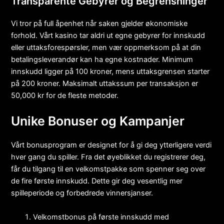
Transparente Gebyrer og Begrensninger
Vi tror på full åpenhet når saken gjelder økonomiske
forhold. Vårt kasino tar aldri ut egne gebyrer for innskudd
eller uttaksforespørsler, men vær oppmerksom på at din
betalingsleverandør kan ha egne kostnader. Minimum
innskudd ligger på 100 kroner, mens uttaksgrensen starter
på 200 kroner. Maksimalt uttakssum per transaksjon er
50,000 kr for de fleste metoder.
Unike Bonuser og Kampanjer
Vårt bonusprogram er designet for å gi deg ytterligere verdi
hver gang du spiller. Fra det øyeblikket du registrerer deg,
får du tilgang til en velkomstpakke som spenner seg over
de fire første innskudd. Dette gir deg vesentlig mer
spilleperiode og forbedrede vinnersjanser.
Velkomstbonus på første innskudd med