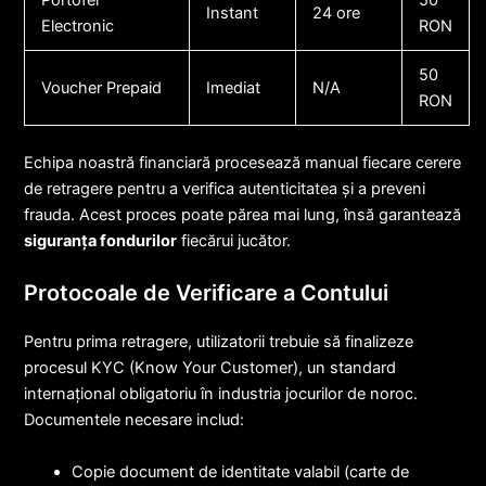
Portofel
50
Instant
24 ore
Electronic
RON
50
Voucher Prepaid
Imediat
N/A
RON
Echipa noastră financiară procesează manual fiecare cerere
de retragere pentru a verifica autenticitatea și a preveni
frauda. Acest proces poate părea mai lung, însă garantează
siguranța fondurilor
fiecărui jucător.
Protocoale de Verificare a Contului
Pentru prima retragere, utilizatorii trebuie să finalizeze
procesul KYC (Know Your Customer), un standard
internațional obligatoriu în industria jocurilor de noroc.
Documentele necesare includ:
Copie document de identitate valabil (carte de