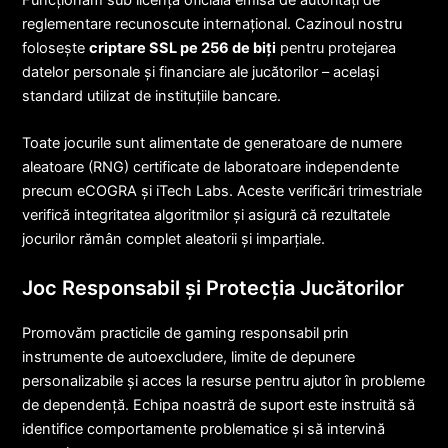
Funcționăm sub licență oficială emisă de autorități de
reglementare recunoscute internațional. Cazinoul nostru
folosește
criptare SSL pe 256 de biți
pentru protejarea
datelor personale și financiare ale jucătorilor – același
standard utilizat de instituțiile bancare.
Toate jocurile sunt alimentate de generatoare de numere
aleatoare (RNG) certificate de laboratoare independente
precum eCOGRA și iTech Labs. Aceste verificări trimestriale
verifică integritatea algoritmilor și asigură că rezultatele
jocurilor rămân complet aleatorii și imparțiale.
Joc Responsabil și Protecția Jucătorilor
Promovăm practicile de gaming responsabil prin
instrumente de autoexcludere, limite de depunere
personalizabile și acces la resurse pentru ajutor în probleme
de dependență. Echipa noastră de suport este instruită să
identifice comportamente problematice și să intervină