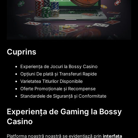
Cuprins
Experiența de Jocuri la Bossy Casino
Opțiuni De plată și Transferuri Rapide
Varietatea Titlurilor Disponibile
Oferte Promoționale și Recompense
Standardele de Siguranță și Conformitate
Experiența de Gaming la Bossy
Casino
Platforma noastră noastră se evidențiază prin
interfața