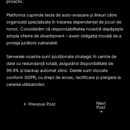
proactiv.
Platforma cuprinde teste de auto-evaluare și linkuri către
organizații specializate în tratarea dependenței de jocuri de
noroc. Considerăm că responsabilitatea noastră depășește
simpla oferire de divertisment – avem obligația morală de a
proteja jucătorii vulnerabili.
Serverele noastre sunt poziționate strategic în centre de
date cu redundanță totală, asigurând disponibilitate de
99.9% și backup automat zilnic. Datele sunt stocate
conform GDPR, cu drept de acces, rectificare și ștergere la
cererea utilizatorilor.
Next
←
Previous Post
Post
→