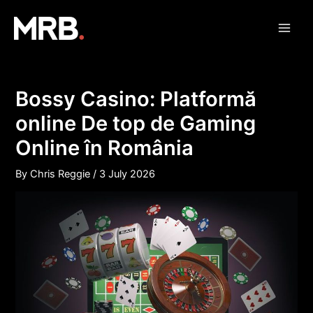
Skip
Post
Main
to
navigation
Men
content
Bossy Casino: Platformă
online De top de Gaming
Online în România
By
Chris Reggie
/
3 July 2026