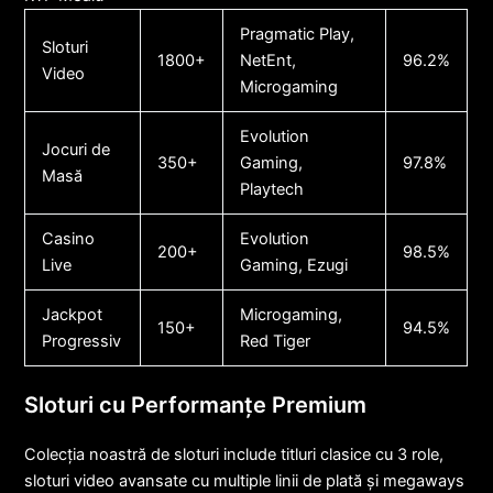
Pragmatic Play,
Sloturi
1800+
NetEnt,
96.2%
Video
Microgaming
Evolution
Jocuri de
350+
Gaming,
97.8%
Masă
Playtech
Casino
Evolution
200+
98.5%
Live
Gaming, Ezugi
Jackpot
Microgaming,
150+
94.5%
Progressiv
Red Tiger
Sloturi cu Performanțe Premium
Colecția noastră de sloturi include titluri clasice cu 3 role,
sloturi video avansate cu multiple linii de plată și megaways