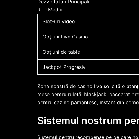
Dezvoltatori Principali
RTP Mediu
Slot-uri Video
Opţiuni Live Casino
Opţiuni de table
Jackpot Progresiv
Zona noastră de casino live solicită o atenț
mese pentru ruletă, blackjack, baccarat pr
pentru cazino pământesc, instant din comod
Sistemul nostrum pen
Sistemul pentru recompense pe pe care noi l