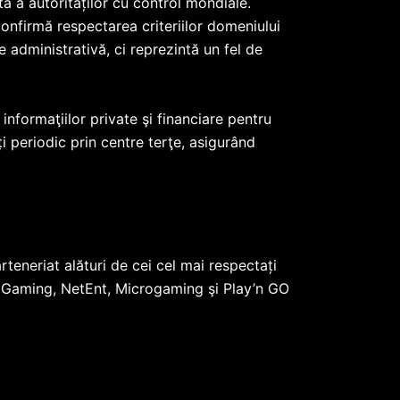
tă a autoritãților cu control mondiale.
nfirmă respectarea criteriilor domeniului
e administrativă, ci reprezintă un fel de
formaţiilor private şi financiare pentru
 periodic prin centre terţe, asigurând
teneriat alături de cei cel mai respectați
 Gaming, NetEnt, Microgaming şi Play’n GO