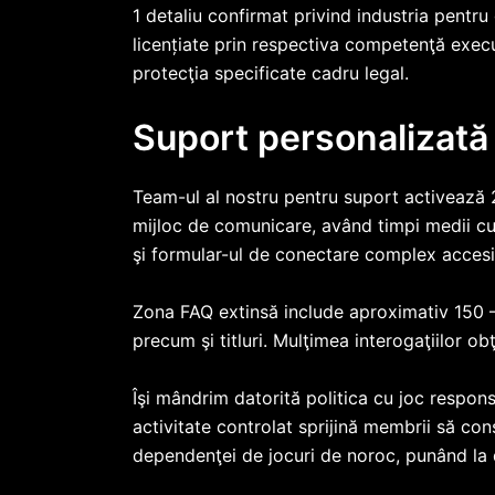
1 detaliu confirmat privind industria pentr
licențiate prin respectiva competenţă execu
protecţia specificate cadru legal.
Suport personalizată c
Team-ul al nostru pentru suport activează 24
mijloc de comunicare, având timpi medii cu
şi formular-ul de conectare complex accesib
Zona FAQ extinsă include aproximativ 150 – 
precum şi titluri. Mulţimea interogaţiilor ob
Îşi mândrim datorită politica cu joc responsa
activitate controlat sprijină membrii să con
dependenţei de jocuri de noroc, punând la d