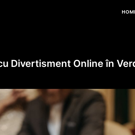
HOM
u Divertisment Online în Ver