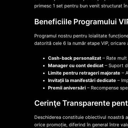
primesc 1 set pentru bun venit structurat în
Beneficiile Programului VI
Programul nostru pentru loialitate funcțion
datorită cele 6 la număr etape VIP, oricare
Cash-back personalizat
– Rate mult 
Manager cu cont dedicat
– Suport d
Limite pentru retrageri majorate
– A
Invitații la manifestări dedicate
– Imp
Premii aniversări
– Recompense specia
Cerinţe Transparente pent
Deschiderea constituie obiectivul noastră at
orice promoție, diferind în general între valo