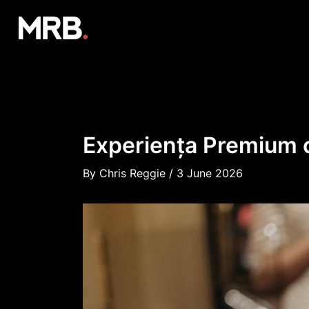
Skip
Post
to
navigation
content
Experiența Premium c
By
Chris Reggie
/
3 June 2026