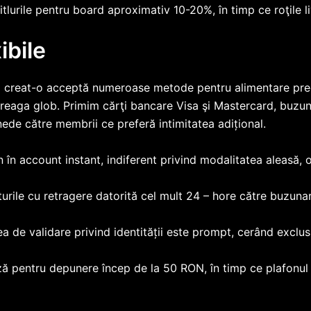
itlurile pentru board aproximativ 10-20%, în timp ce roţile 
ibile
am creat-o acceptă numeroase metode pentru alimentare prec
ntreaga glob. Primim cărţi bancare Visa şi Mastercard, buzun
de către membrii ce preferă intimitatea adițional.
 în account instant, indiferent privind modalitatea aleasă, 
ile cu retragere datorită cel mult 24 – hore către buzunare
a de validare privind identității este prompt, cerând exclus
 pentru depunere încep de la 50 RON, în timp ce plafonul