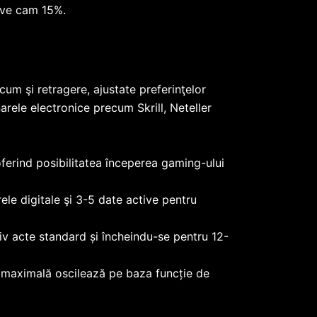
live cam 15%.
um şi retragere, ajustate preferinţelor
arele electronice precum Skrill, Neteller
oferind posibilitatea începerea gaming-ului
le digitale şi 3-5 date active pentru
iv acte standard și încheindu-se pentru 12-
 maximală oscilează pe baza funcție de