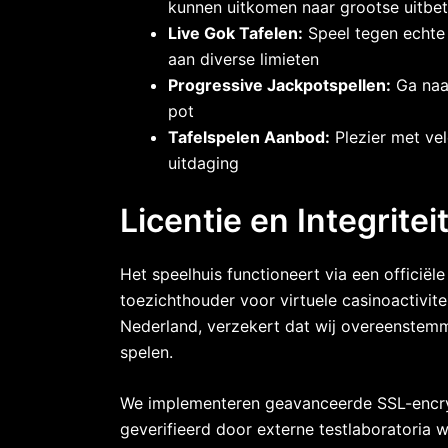
kunnen uitkomen naar grootse uitbet
Live Gok Tafelen:
Speel tegen echte 
aan diverse limieten
Progressive Jackpotspellen:
Ga naar
pot
Tafelspelen Aanbod:
Plezier met vel
uitdaging
Licentie en Integritei
Het speelhuis functioneert via een officië
toezichthouder voor virtuele casinoactivitei
Nederland, verzekert dat wij overeenstemm
spelen.
We implementeren geavanceerde SSL-encrypt
geverifieerd door externe testlaboratoria 