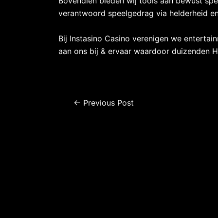
Bovendien bieden wij tools aan bewust spel
verantwoord speelgedrag via helderheid en
Bij Instasino Casino verenigen we entertain
aan ons bij & ervaar waardoor duizenden Ho
←
Previous Post