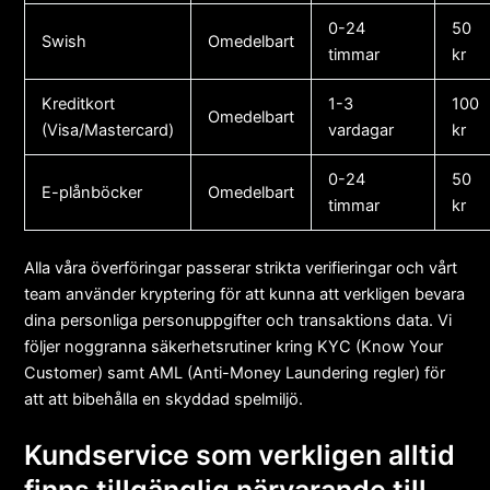
0-24
50
Swish
Omedelbart
timmar
kr
Kreditkort
1-3
100
Omedelbart
(Visa/Mastercard)
vardagar
kr
0-24
50
E-plånböcker
Omedelbart
timmar
kr
Alla våra överföringar passerar strikta verifieringar och vårt
team använder kryptering för att kunna att verkligen bevara
dina personliga personuppgifter och transaktions data. Vi
följer noggranna säkerhetsrutiner kring KYC (Know Your
Customer) samt AML (Anti-Money Laundering regler) för
att att bibehålla en skyddad spelmiljö.
Kundservice som verkligen alltid
finns tillgänglig närvarande till