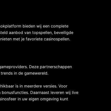
gokplatform bieden wij een complete
teld aanbod van topspellen, beveiligde
ieten met je favoriete casinospellen.
gameproviders. Deze partnerschappen
e trends in de gamewereld.
chikbaar is in meerdere versies. Voor
n bonusfuncties. Daarnaast leveren wij live
asinosfeer in uw eigen omgeving kunt