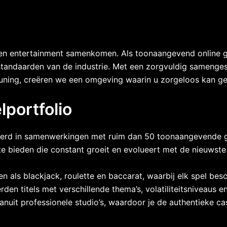
e en entertainment samenkomen. Als toonaangevend online 
standaarden van de industrie. Met een zorgvuldig samenges
uning, creëren we een omgeving waarin u zorgeloos kan gen
portfolio
erd in samenwerkingen met ruim dan 50 toonaangevende 
n te bieden die constant groeit en evolueert met de nieuwst
n als blackjack, roulette en baccarat, waarbij elk spel bes
den titels met verschillende thema’s, volatiliteitsniveaus e
nuit professionele studio’s, waardoor je de authentieke c