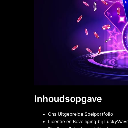
Inhoudsopgave
Ons Uitgebreide Spelportfolio
Licentie en Beveiliging bij LuckyWav