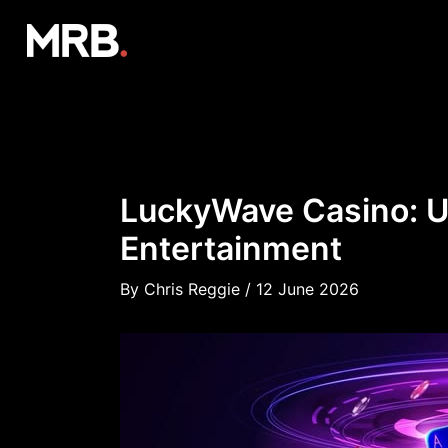
Skip
Post
to
navigation
content
LuckyWave Casino: U
Entertainment
By
Chris Reggie
/
12 June 2026