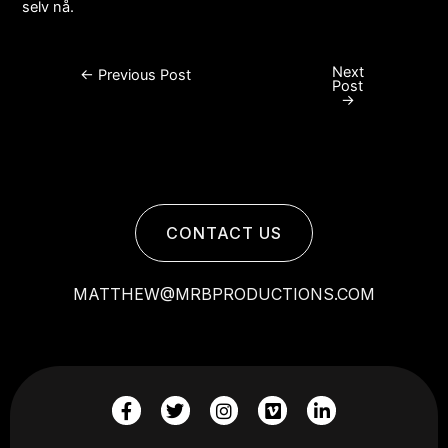
selv nå.
Next
←
Previous Post
Post
→
CONTACT US
MATTHEW@MRBPRODUCTIONS.COM
F
T
I
V
L
a
w
n
i
i
c
i
s
m
n