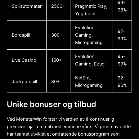
94-
Spillautomater
2500+
Pragmatic Play,
98%
Yggdrasil
Evolution
97-
Bordspill
300+
Gaming,
99%
Microgaming
Evolution
95-
Live Casino
150+
Gaming, Ezugi
99%
NetEnt,
92-
Jackpotspill
80+
Microgaming
96%
Unike bonuser og tilbud
Ved MonsterWin forstår vi verdien av å kontinuerlig
premiere lojaliteten til medlemmene våre. På grunn av dette
har teamet utviklet et omfattende bonusprogram som