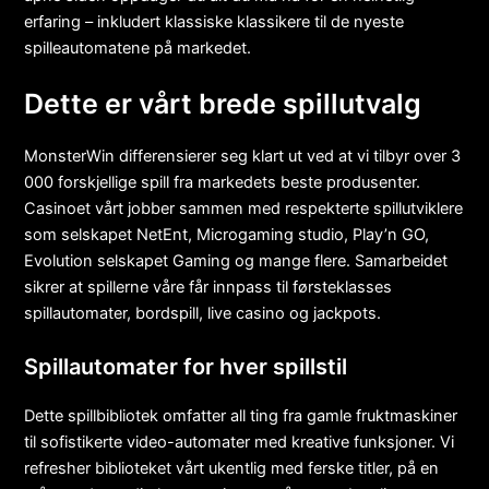
erfaring – inkludert klassiske klassikere til de nyeste
spilleautomatene på markedet.
Dette er vårt brede spillutvalg
MonsterWin differensierer seg klart ut ved at vi tilbyr over 3
000 forskjellige spill fra markedets beste produsenter.
Casinoet vårt jobber sammen med respekterte spillutviklere
som selskapet NetEnt, Microgaming studio, Play’n GO,
Evolution selskapet Gaming og mange flere. Samarbeidet
sikrer at spillerne våre får innpass til førsteklasses
spillautomater, bordspill, live casino og jackpots.
Spillautomater for hver spillstil
Dette spillbibliotek omfatter all ting fra gamle fruktmaskiner
til sofistikerte video-automater med kreative funksjoner. Vi
refresher biblioteket vårt ukentlig med ferske titler, på en