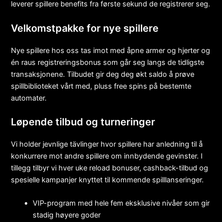
leverer spillere benefits fra første sekund de registrerer seg.
Velkomstpakke for nye spillere
Nye spillere hos oss tas imot med åpne armer og hjerter og
én raus registreringsbonus som går seg langs de tidligste
transaksjonene. Tilbudet gir deg deg økt saldo å prøve
spillbiblioteket vårt med, pluss free spins på bestemte
automater.
Løpende tilbud og turneringer
Vi holder jevnlige tävlinger hvor spillere har anledning til å
konkurrere mot andre spillere om innbydende gevinster. I
tillegg tilbyr vi hver uke reload bonuser, cashback-tilbud og
spesielle kampanjer knyttet til kommende spilllanseringer.
VIP-program med hele fem eksklusive nivåer som gir
stadig høyere goder