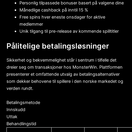
Personlig tilpassede bonuser basert på valgene dine
Månedlige cashback på inntil 15 %
Free spins hver eneste onsdager for aktive
medlemmer
Unik tilgang til pre-release av kommende spilltitler
Pålitelige betalingsløsninger
Sikkerhet og bekvemmelighet står i sentrum i tilfelle det
dreier seg om transaksjoner hos MonsterWin. Plattformen
presenterer et omfattende utvalg av betalingsalternativer
som dekker behovene til spillere i den norske markedet og
verden rundt.
Betalingsmetode
Innskudd
Uttak
Behandlingstid