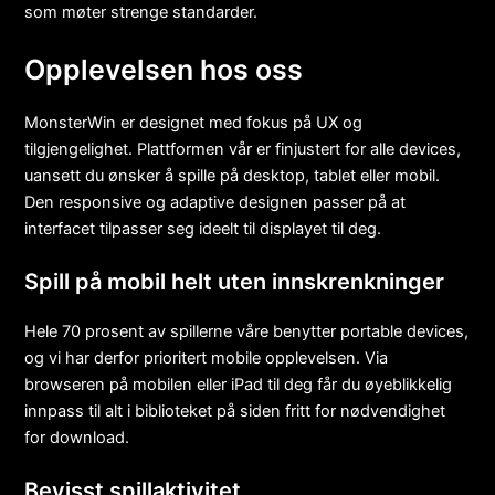
som møter strenge standarder.
Opplevelsen hos oss
MonsterWin er designet med fokus på UX og
tilgjengelighet. Plattformen vår er finjustert for alle devices,
uansett du ønsker å spille på desktop, tablet eller mobil.
Den responsive og adaptive designen passer på at
interfacet tilpasser seg ideelt til displayet til deg.
Spill på mobil helt uten innskrenkninger
Hele 70 prosent av spillerne våre benytter portable devices,
og vi har derfor prioritert mobile opplevelsen. Via
browseren på mobilen eller iPad til deg får du øyeblikkelig
innpass til alt i biblioteket på siden fritt for nødvendighet
for download.
Bevisst spillaktivitet