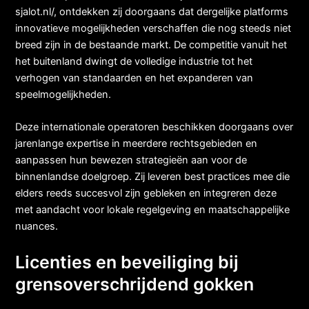
sjalot.nl/
, ontdekken zij doorgaans dat dergelijke platforms
innovatieve mogelijkheden verschaffen die nog steeds niet
breed zijn in de bestaande markt. De competitie vanuit het
het buitenland dwingt de volledige industrie tot het
verhogen van standaarden en het expanderen van
speelmogelijkheden.
Deze internationale operatoren beschikken doorgaans over
jarenlange expertise in meerdere rechtsgebieden en
aanpassen hun bewezen strategieën aan voor de
binnenlandse doelgroep. Zij leveren best practices mee die
elders reeds succesvol zijn gebleken en integreren deze
met aandacht voor lokale regelgeving en maatschappelijke
nuances.
Licenties en beveiliging bij
grensoverschrijdend gokken