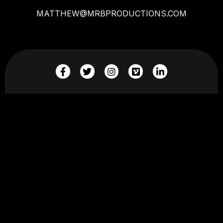
MATTHEW@MRBPRODUCTIONS.COM
F
T
I
V
L
a
w
n
i
i
c
i
s
m
n
e
t
t
e
k
b
t
a
o
e
o
e
g
d
o
r
r
i
k
a
n
-
m
-
f
i
n