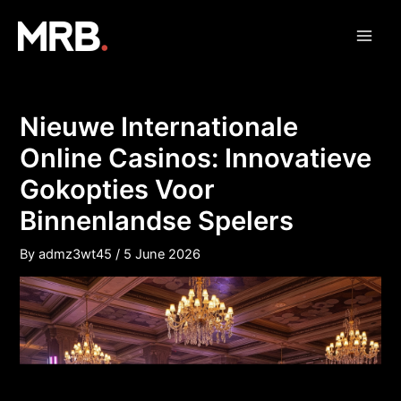
Skip
Post
Main
to
navigation
Men
content
Nieuwe Internationale
Online Casinos: Innovatieve
Gokopties Voor
Binnenlandse Spelers
By
admz3wt45
/
5 June 2026