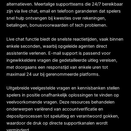
alternatieven. Meertalige supportteams die 24/7 bereikbaar
zijn via live chat, email en telefoon garanderen dat spelers
snel hulp ontvangen bij kwesties over rekeningen,
betalingen, bonusvoorwaarden of tech problemen.
Live chat functie biedt de snelste reactietijden, vaak binnen
enkele seconden, waarbij opgeleide agenten direct
assistentie verlenen. E-mail support is passend voor
ingewikkeldere vragen die gedetailleerde uitleg vereisen,
met doorgaans een responstijd van enkele uren tot
maximaal 24 uur bij gerenommeerde platforms.
Uitgebreide veelgestelde vragen en kennisbanken stellen
spelers in positie onafhankelijk oplossingen te vinden op
veelvoorkomende vragen. Deze resources behandelen
onderwerpen variërend van accountverificatie en
depositprocessen tot speluitleg en verantwoord gokken,
waardoor de druk op directe supportkanalen wordt
verminderd.