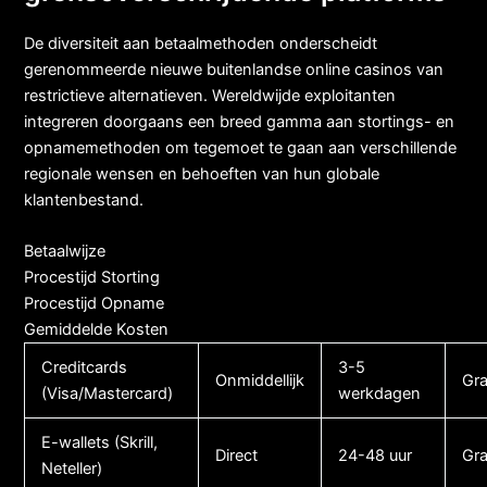
De diversiteit aan betaalmethoden onderscheidt
gerenommeerde nieuwe buitenlandse online casinos van
restrictieve alternatieven. Wereldwijde exploitanten
integreren doorgaans een breed gamma aan stortings- en
opnamemethoden om tegemoet te gaan aan verschillende
regionale wensen en behoeften van hun globale
klantenbestand.
Betaalwijze
Procestijd Storting
Procestijd Opname
Gemiddelde Kosten
Creditcards
3-5
Onmiddellijk
Gra
(Visa/Mastercard)
werkdagen
E-wallets (Skrill,
Direct
24-48 uur
Gra
Neteller)