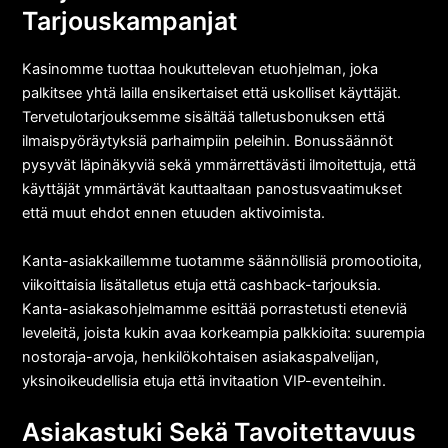
Tarjouskampanjat
Kasinomme tuottaa houkuttelevan etuohjelman, joka
palkitsee yhtä lailla ensikertaiset että uskolliset käyttäjät.
Tervetulotarjouksemme sisältää talletusbonuksen että
ilmaispyöräytyksiä parhaimpiin peleihin. Bonussäännöt
pysyvät läpinäkyviä sekä ymmärrettävästi ilmoitettuja, että
käyttäjät ymmärtävät kauttaaltaan panostusvaatimukset
että muut ehdot ennen etuuden aktivoimista.
Kanta-asiakkaillemme tuotamme säännöllisiä promootioita,
viikoittaisia lisätalletus etuja että cashback-tarjouksia.
Kanta-asiakasohjelmamme esittää porrastetusti eteneviä
leveleitä, joista kukin avaa korkeampia palkkioita: suurempia
nostoraja-arvoja, henkilökohtaisen asiakaspalvelijan,
yksinoikeudellisia etuja että invitaation VIP-eventeihin.
Asiakastuki Sekä Tavoitettavuus