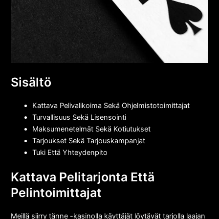
Sisältö
Kattava Pelivalikoima Sekä Ohjelmistotoimittajat
Turvallisuus Sekä Lisensointi
Maksumenetelmät Sekä Kotiutukset
Tarjoukset Sekä Tarjouskampanjat
Tuki Että Yhteydenpito
Kattava Pelitarjonta Että
Pelintoimittajat
Meillä
siirry tänne
-kasinolla käyttäjät löytävät tarjolla laajan