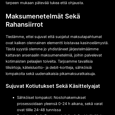
tarpeen mukaan pätevää tukea että ohjausta.
Maksumenetelmät Sekä
Rahansiirrot
Tiedämme, ettei sujuvat että suojatut maksutapahtumat
ovat kaiken olennainen elementti loistavaa kasinoelämystä.
Tästä syystä olemme jo yhdistäneet järjestelmäämme
kattavan arsenaalin maksumenetelmiä, joihin palvelevat
kotimaisten pelaajien toiveita. Tarjoamme tavallisia
tilisiirtoja, käteisluotto- ja debit-kortteja, sähköisiä
lompakoita sekä uudenaikaisia pikamaksuratkaisuja.
Sujuvat Kotiutukset Sekä Käsittelyajat
Sähköiset lompakot: Nostohakemukset
prosessoidaan yleensä 0-24 h aikana, sekä varat
ovat tilille 24-48 tunnissa