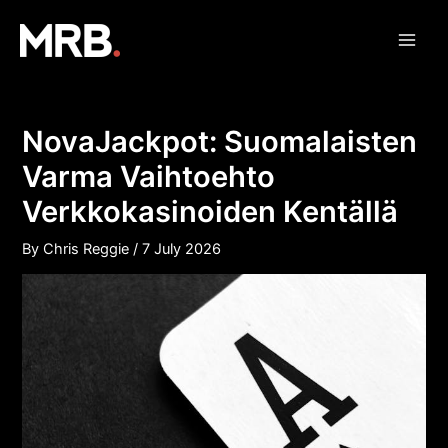
Skip
Post
Main
to
navigation
Men
content
NovaJackpot: Suomalaisten
Varma Vaihtoehto
Verkkokasinoiden Kentällä
By
Chris Reggie
/
7 July 2026