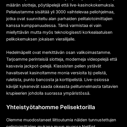
määrän slotteja, pöytäpelejä että live-kasinokokemuksia.
Pelialustamme sisältää yli 3000 vaihtelevaa peliohjelmaa,
jotka ovat suunniteltu alan parhaiden pelitalotoimittajien
kanssa kumppanuudessa. Tämä varmistaa ei vain
miellyttävän mutta myös teknologisesti korkealaatuisen
pelikokemuksen jokaisen vierailijalle.
Hedelmäpelit ovat merkittävän osan valikoimastamme.
Tarjoamme perinteisiä slotteja, moderneja videopelejä että
kasvavia jackpot-pelejä. Klassisten pelien ystävät
havaitsevat kasinoltamme monia versioita bj-pelistä,
ruletista, punto bancosta ja korttipelistä. Live-osiossa
kävijät kykenevät saada oikeasta pelitunnelmasta taitavien
krupieerien johdolla suorassa ympäristössä.
Yhteistyötahomme Pelisektorilla
Olemme muodostaneet liittoutumia näiden tunnustettujen
pelintoimittajien mukana muun muassa NetEnt,