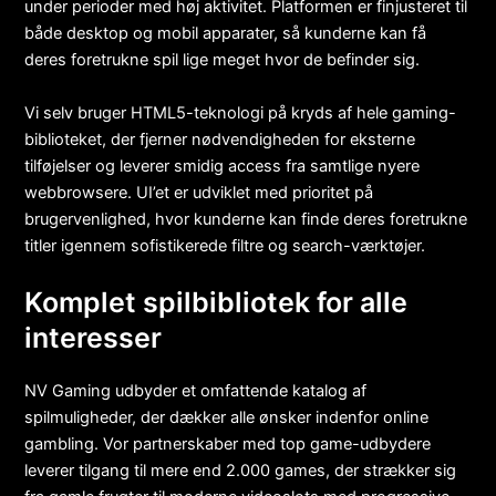
under perioder med høj aktivitet. Platformen er finjusteret til
både desktop og mobil apparater, så kunderne kan få
deres foretrukne spil lige meget hvor de befinder sig.
Vi selv bruger HTML5-teknologi på kryds af hele gaming-
biblioteket, der fjerner nødvendigheden for eksterne
tilføjelser og leverer smidig access fra samtlige nyere
webbrowsere. UI’et er udviklet med prioritet på
brugervenlighed, hvor kunderne kan finde deres foretrukne
titler igennem sofistikerede filtre og search-værktøjer.
Komplet spilbibliotek for alle
interesser
NV Gaming udbyder et omfattende katalog af
spilmuligheder, der dækker alle ønsker indenfor online
gambling. Vor partnerskaber med top game-udbydere
leverer tilgang til mere end 2.000 games, der strækker sig