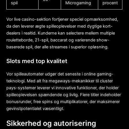
spil
Microgaming
procent
Vor live casino-sektion fortjener speciel opmærksomhed,
da den leverer ægte spilleoplevelser med dygtige kort-
dealers i realtid. Kunderne kan selectere mellem multiple
rouletteborde, 21-spil, baccarat og varierende show-
baserede spil, der alle streames i superior opløsning.
Slots med top kvalitet
Vor spilleautomater udgør det seneste i online gaming-
teknologi. Med alt fra megaways-mekanikker til cluster
pays-systemer leverer vi innovative funktioner, der holder
spilleoplevelsen spændende og livlig. Flere titler indeholder
bonusrunder, free spins og multiplikatorer, der maksimerer
gevinstpotentialet væsentligt.
Sikkerhed og autorisering