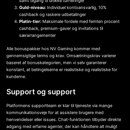
samt tilgang til unikke turneringer
Guld-niveau:
Individuel kontoansvarlig, 10%
cashback og raskere udbetalinger
Platin-tier:
Maksimale fordele med femten procent
cashback, premium-gaver og invitations til
særarrangementer
Alle bonuspakker hos NV Gaming kommer med
gennemsigtige terms og krav. Omsætningskrav varierer
baseret af bonuskategorien, men vi selv garanterer
konstant, at betingelserne er realistiske og realistiske for
kunderne.
Support og support
Platformens supportteam er klar til tjeneste via mange
kommunikationsveje for at assistere brugere med
henvendelser eller issues. Chat-funktionen tilbyder direkte
adgang med erfarne agenter, der kan håndtere alt muligt