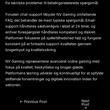
fra tekniske problemer til betalingsrelaterede spørgsmål.
Foruden chat-support tilbyder NV Gaming omfattende
FAQ, der behandler de mest typiske spørgsmål. Email-
support håndteres sædvanligvis i løbet af 24 timer, og
enhver forespørgsler håndteres kompetent og diskret.
Platformen fokuserer på spillertilfredshed højt og fungerer
konstant på at forbedre support-kvaliteten gennem
brugerinput og kvalitetssikring.
NV Gaming repræsenterer avanceret online gaming med
fokus på kvalitet, beskyttelse og bruger-glæde.
Platformens løsning udvikler sig kontinuerligt for at opfylde
skiftende forventninger og digitale innovation inden for
sektoren.
Next
←
Previous Post
Post
→