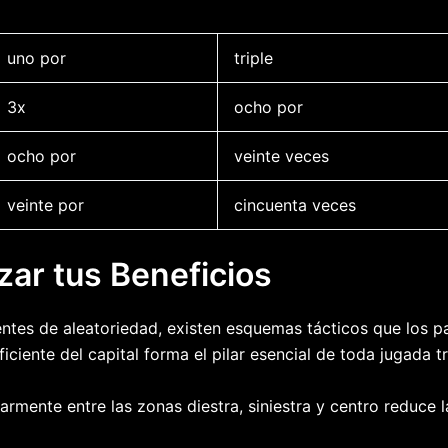
uno por
triple
3x
ocho por
ocho por
veinte veces
veinte por
cincuenta veces
zar tus Beneficios
ntes de aleatoriedad, existen esquemas tácticos que los p
iciente del capital forma el pilar esencial de toda jugada t
armente entre las zonas diestra, siniestra y centro reduce l