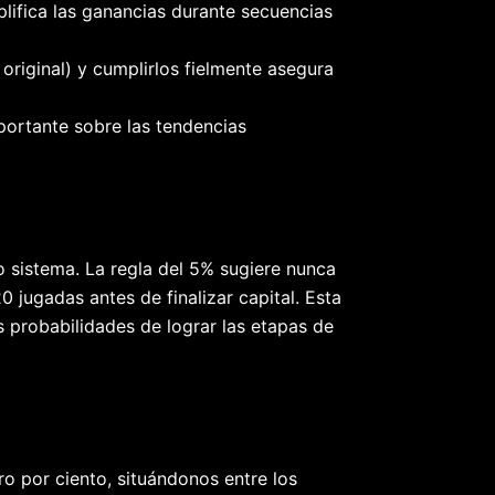
lifica las ganancias durante secuencias
 original) y cumplirlos fielmente asegura
portante sobre las tendencias
o sistema. La regla del 5% sugiere nunca
0 jugadas antes de finalizar capital. Esta
 probabilidades de lograr las etapas de
o por ciento, situándonos entre los