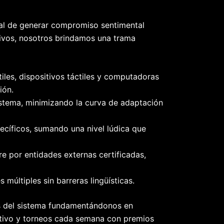
ial de generar compromiso sentimental
tivos, nosotros brindamos una trama
les, dispositivos táctiles y computadoras
ión.
sistema, minimizando la curva de adaptación
ecíficos, sumando una nivel lúdica que
e por entidades externas certificadas,
múltiples sin barreras lingüísticas.
as del sistema fundamentándonos en
itivo y torneos cada semana con premios