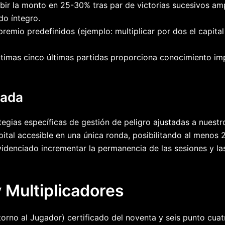
ir la monto en 25-30% tras par de victorias sucesivos amp
do íntegro.
remio predefinidos (ejemplo: multiplicar por dos el capital
ltimas cinco últimas partidas proporciona conocimiento im
cada
gias específicas de gestión de peligro ajustadas a nuestr
ital accesible en una única ronda, posibilitando al menos 2
idenciado incrementar la permanencia de las sesiones y las
 Multiplicadores
rno al Jugador) certificado del noventa y seis punto cuatr