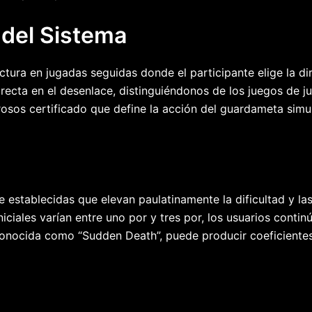
 del Sistema
tura en jugadas seguidas donde el participante elige la dir
recta en el desenlace, distinguiéndonos de los juegos de
osos certificado que define la acción del guardameta simu
 establecidas que elevan paulatinamente la dificultad y las
iniciales varían entre uno por y tres por, los usuarios cont
conocida como “Sudden Death”, puede producir coeficientes