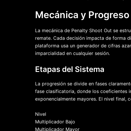
Mecánica y Progreso
La mecánica de Penalty Shoot Out se estruc
remate. Cada decisión impacta de forma di
plataforma usa un generador de cifras azar
imparcialidad en cualquier sesión.
Etapas del Sistema
La progresión se divide en fases claramente
fase clasificatoria, donde los coeficientes 
exponencialmente mayores. El nivel final, 
Nivel
Multiplicador Bajo
Multiplicador Mayor