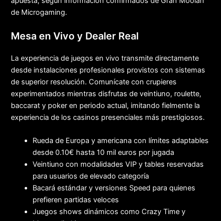
apuesta, según información confirmados de Gran Moolah
de Microgaming.
Mesa en Vivo y Dealer Real
La experiencia de juegos en vivo transmite directamente
desde instalaciones profesionales provistos con sistemas
de superior resolución. Comunícate con crupieres
experimentados mientras disfrutas de veintiuno, roulette,
baccarat y poker en periodo actual, imitando fielmente la
experiencia de los casinos presenciales más prestigiosos.
Rueda de Europa y americana con límites adaptables
desde 0.10€ hasta 10 mil euros por jugada
Veintiuno con modalidades VIP y tables reservadas
para usuarios de elevado categoría
Bacará estándar y versiones Speed para quienes
prefieren partidas veloces
Juegos shows dinámicos como Crazy Time y