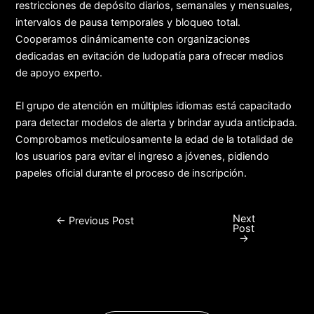
restricciones de depósito diarios, semanales y mensuales,
intervalos de pausa temporales y bloqueo total.
Cooperamos dinámicamente con organizaciones
dedicadas en evitación de ludopatía para ofrecer medios
de apoyo experto.
El grupo de atención en múltiples idiomas está capacitado
para detectar modelos de alerta y brindar ayuda anticipada.
Comprobamos meticulosamente la edad de la totalidad de
los usuarios para evitar el ingreso a jóvenes, pidiendo
papeles oficial durante el proceso de inscripción.
Next
←
Previous Post
Post
→