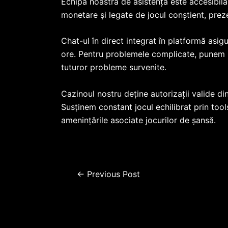
Echipa noastră de asistență este accesibilă 
monetare și legate de jocul conștient, prez
Chat-ul în direct integrat în platformă asig
ore. Pentru problemele complicate, punem la 
tuturor probleme survenite.
Cazinoul nostru deține autorizații valide di
Susținem constant jocul echilibrat prin too
amenințările asociate jocurilor de șansă.
←
Previous Post