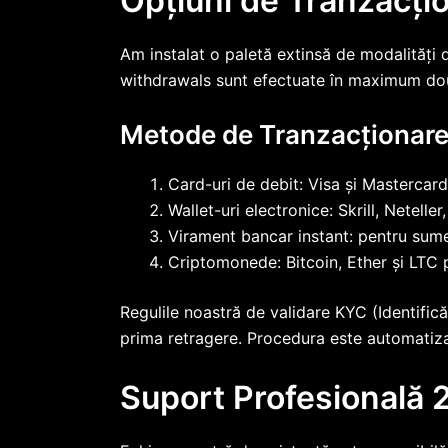
Opțiuni de Tranzacțio
Am instalat o paletă extinsă de modalități d
withdrawals sunt efectuate în maximum două
Metode de Tranzacționare
Card-uri de debit: Visa și Mastercar
Wallet-uri electronice: Skrill, Netell
Virament bancar instant: pentru sume
Criptomonede: Bitcoin, Ether și LTC 
Regulile noastră de validare KYC (Identifică
prima retragere. Procedura este automatizat t
Suport Profesională 