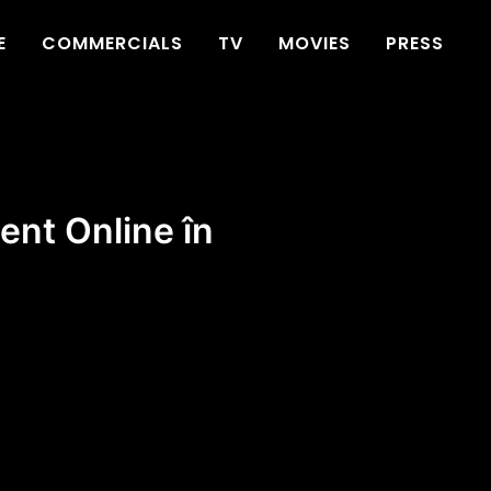
E
COMMERCIALS
TV
MOVIES
PRESS
ent Online în