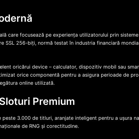
Modernă
ală care focusează pe experiența utilizatorului prin sistem
e SSL 256-biți, normă testat în industria financiară mondial
celent oricărui device – calculator, dispozitiv mobil sau sm
timizat orice componentă pentru a asigura perioade de proc
egătura online utilizată.
 Sloturi Premium
 peste 3.000 de titluri, aranjate inteligent pentru a ușura
rnaționale de RNG și corectitudine.