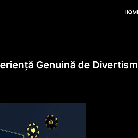
HOM
eriență Genuină de Divertism