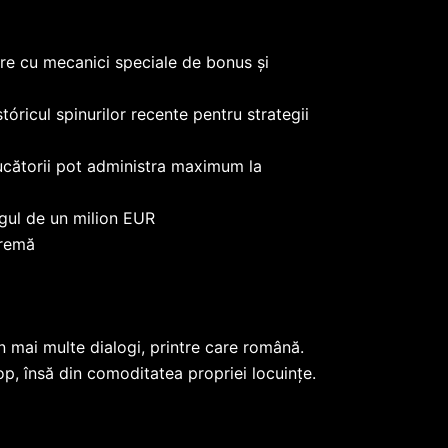
are cu mecanici speciale de bonus și
tóricul spinurilor recente pentru strategii
jucătorii pot administra maximum la
gul de un milion EUR
premă
în mai multe dialogi, printre care română.
p, însă din comoditatea propriei locuințe.