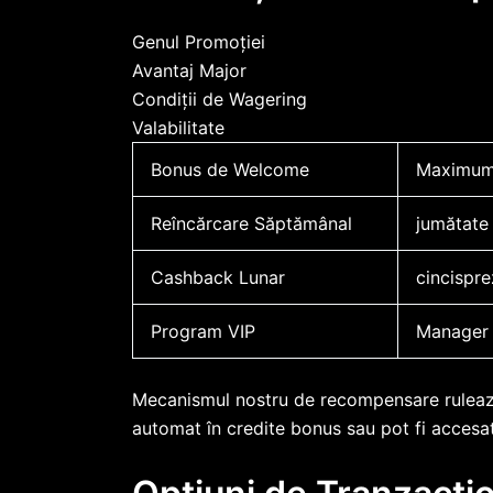
Genul Promoției
Avantaj Major
Condiții de Wagering
Valabilitate
Bonus de Welcome
Maximum 
Reîncărcare Săptămânal
jumătate
Cashback Lunar
cincispr
Program VIP
Manager 
Mecanismul nostru de recompensare rulează
automat în credite bonus sau pot fi accesat