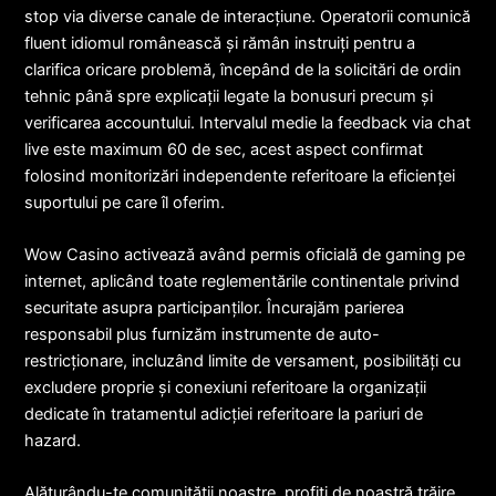
stop via diverse canale de interacțiune. Operatorii comunică
fluent idiomul românească și rămân instruiți pentru a
clarifica oricare problemă, începând de la solicitări de ordin
tehnic până spre explicații legate la bonusuri precum și
verificarea accountului. Intervalul medie la feedback via chat
live este maximum 60 de sec, acest aspect confirmat
folosind monitorizări independente referitoare la eficienței
suportului pe care îl oferim.
Wow Casino activează având permis oficială de gaming pe
internet, aplicând toate reglementările continentale privind
securitate asupra participanților. Încurajăm parierea
responsabil plus furnizăm instrumente de auto-
restricționare, incluzând limite de versament, posibilități cu
excludere proprie și conexiuni referitoare la organizații
dedicate în tratamentul adicției referitoare la pariuri de
hazard.
Alăturându-te comunității noastre, profiti de noastră trăire