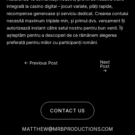
integrală la casino digital – jocuri variate, plăți rapide,
recompense generoase și serviciu dedicat. Crearea contului
necesită maximum triplele min, și primul dvs. versament îți
autorizează instant către setul nostru pentru bun venit. Îți
așteptăm pentru a descoperi de ce rămânem alegerea
preferată pentru miilor cu participanți români.
Next
←
Previous Post
Post
→
CONTACT US
MATTHEW@MRBPRODUCTIONS.COM