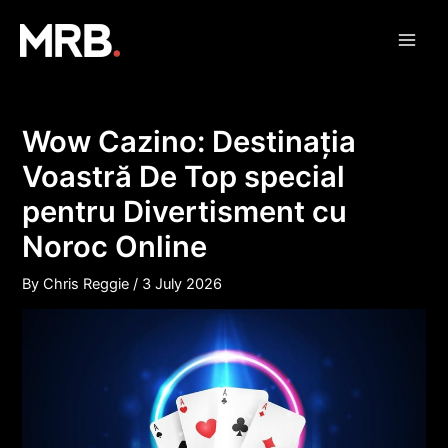
Skip
Post
Main
to
navigation
Men
content
Wow Cazino: Destinația
Voastră De Top special
pentru Divertisment cu
Noroc Online
By
Chris Reggie
/
3 July 2026