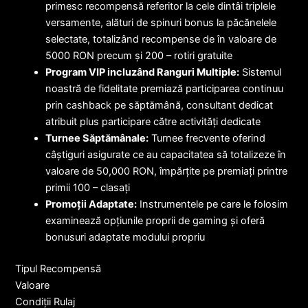
primesc recompensă referitor la cele dintâi triplele
versamente, alături de spinuri bonus la păcănelele
selectate, totalizând recompense de în valoare de
5000 RON precum și 200 – rotiri gratuite
Program VIP incluzând Ranguri Multiple:
Sistemul
noastră de fidelitate premiază participarea continuu
prin cashback pe săptămână, consultant dedicat
atribuit plus participare către activități dedicate
Turnee Săptămânale:
Turnee frecvente oferind
câștiguri asigurate ce au capacitatea să totalizeze în
valoare de 50,000 RON, împărțite pe premiați printre
primii 100 – clasați
Promoții Adaptate:
Instrumentele pe care le folosim
examinează opțiunile proprii de gaming și oferă
bonusuri adaptate modului propriu
Tipul Recompensă
Valoare
Condiții Rulaj