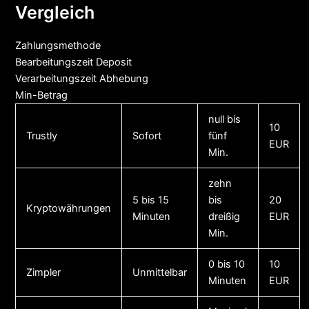
Vergleich
Zahlungsmethode
Bearbeitungszeit Deposit
Verarbeitungszeit Abhebung
Min-Betrag
null bis
10
Trustly
Sofort
fünf
EUR
Min.
zehn
5 bis 15
bis
20
Kryptowährungen
Minuten
dreißig
EUR
Min.
0 bis 10
10
Zimpler
Unmittelbar
Minuten
EUR