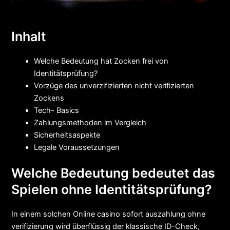
Inhalt
Welche Bedeutung hat Zocken frei von
Identitätsprüfung?
Vorzüge des unverzifizierten nicht verifizierten
Zockens
Tech- Basics
Zahlungsmethoden im Vergleich
Sicherheitsaspekte
Legale Voraussetzungen
Welche Bedeutung bedeutet das
Spielen ohne Identitätsprüfung?
In einem solchen
Online casino sofort auszahlung ohne
verifizierung
wird überflüssig der klassische ID-Check,