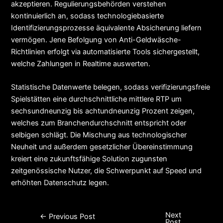
akzeptieren. Regulierungsbehörden verstehen
kontinuierlich an, sodass technologiebasierte
Identifizierungsprozesse äquivalente Absicherung liefern
vermögen. Jene Befolgung von Anti-Geldwäsche-
Richtlinien erfolgt via automatisierte Tools sichergestellt,
welche Zahlungen in Realtime auswerten.
Statistische Datenwerte belegen, sodass verifizierungsfreie
Spielstätten eine durchschnittliche mittlere RTP um
sechsundneunzig bis achtundneunzig Prozent zeigen,
welches zum Branchendurchschnitt entspricht oder
selbigen schlägt. Die Mischung aus technologischer
Neuheit und außerdem gesetzlicher Übereinstimmung
kreiert eine zukunftsfähige Solution zugunsten
zeitgenössische Nutzer, die Schwerpunkt auf Speed und
erhöhten Datenschutz legen.
Next
←
Previous Post
Post