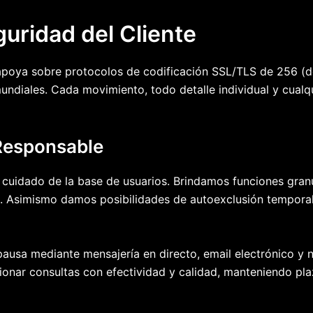
uridad del Cliente
apoya sobre protocolos de codificación SSL/TLS de 256 (dos
undiales. Cada movimiento, todo detalle individual y cualq
Responsable
cuidado de la base de usuarios. Brindamos funciones granula
. Asimismo damos posibilidades de autoexclusión temporal
n pausa mediante mensajería en directo, email electrónico 
ionar consultas con efectividad y calidad, manteniendo p