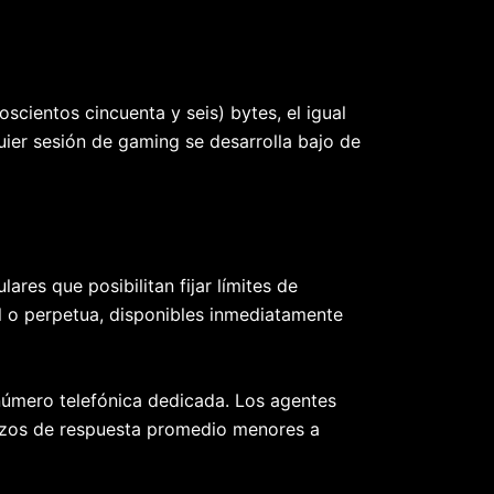
cientos cincuenta y seis) bytes, el igual
uier sesión de gaming se desarrolla bajo de
res que posibilitan fijar límites de
 o perpetua, disponibles inmediatamente
y número telefónica dedicada. Los agentes
lazos de respuesta promedio menores a