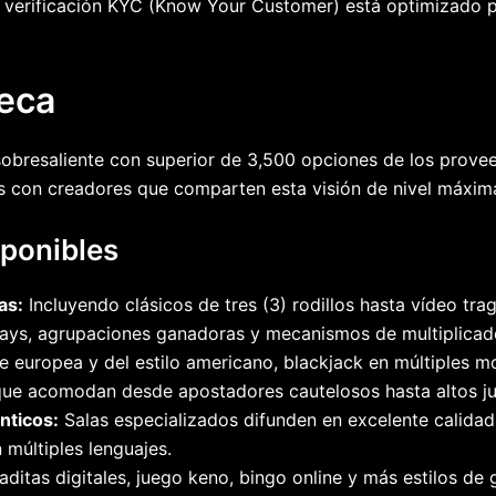
e verificación KYC (Know Your Customer) está optimizado p
teca
sobresaliente con superior de 3,500 opciones de los provee
s con creadores que comparten esta visión de nivel máxim
sponibles
as:
Incluyendo clásicos de tres (3) rodillos hasta vídeo tr
ys, agrupaciones ganadoras y mecanismos de multiplicado
e europea y del estilo americano, blackjack en múltiples m
que acomodan desde apostadores cautelosos hasta altos j
nticos:
Salas especializados difunden en excelente calidad
múltiples lenguajes.
ditas digitales, juego keno, bingo online y más estilos de