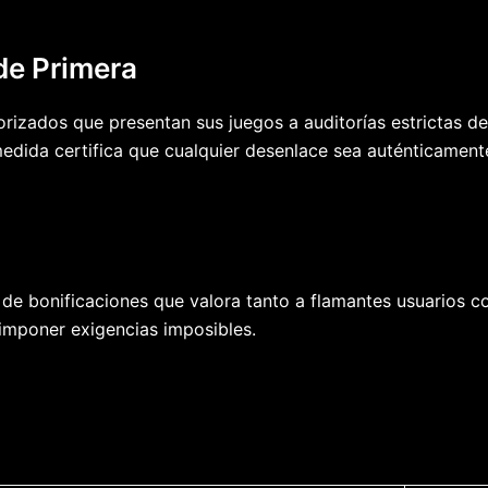
de Primera
izados que presentan sus juegos a auditorías estrictas d
edida certifica que cualquier desenlace sea auténticament
e bonificaciones que valora tanto a flamantes usuarios co
 imponer exigencias imposibles.