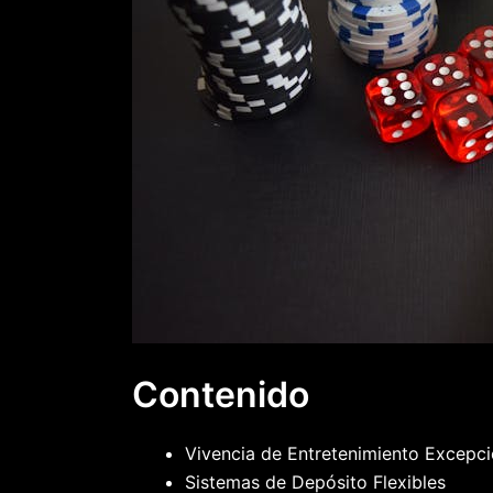
Contenido
Vivencia de Entretenimiento Excepci
Sistemas de Depósito Flexibles