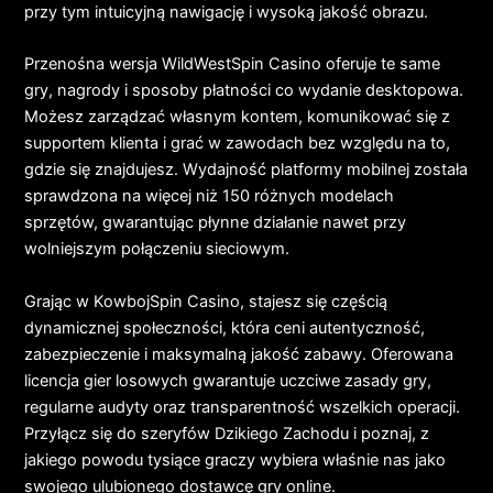
przy tym intuicyjną nawigację i wysoką jakość obrazu.
Przenośna wersja WildWestSpin Casino oferuje te same
gry, nagrody i sposoby płatności co wydanie desktopowa.
Możesz zarządzać własnym kontem, komunikować się z
supportem klienta i grać w zawodach bez względu na to,
gdzie się znajdujesz. Wydajność platformy mobilnej została
sprawdzona na więcej niż 150 różnych modelach
sprzętów, gwarantując płynne działanie nawet przy
wolniejszym połączeniu sieciowym.
Grając w KowbojSpin Casino, stajesz się częścią
dynamicznej społeczności, która ceni autentyczność,
zabezpieczenie i maksymalną jakość zabawy. Oferowana
licencja gier losowych gwarantuje uczciwe zasady gry,
regularne audyty oraz transparentność wszelkich operacji.
Przyłącz się do szeryfów Dzikiego Zachodu i poznaj, z
jakiego powodu tysiące graczy wybiera właśnie nas jako
swojego ulubionego dostawcę gry online.