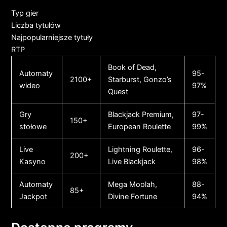
Typ gier
Liczba tytułów
Najpopularniejsze tytuły
RTP
Book of Dead,
Automaty
95-
2100+
Starburst, Gonzo’s
wideo
97%
Quest
Gry
Blackjack Premium,
97-
150+
stołowe
European Roulette
99%
Live
Lightning Roulette,
96-
200+
Kasyno
Live Blackjack
98%
Automaty
Mega Moolah,
88-
85+
Jackpot
Divine Fortune
94%