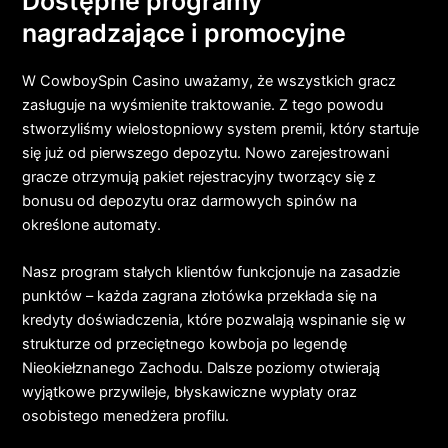
Dostępne programy
nagradzające i promocyjne
W CowboySpin Casino uważamy, że wszystkich gracz
zasługuje na wyśmienite traktowanie. Z tego powodu
stworzyliśmy wielostopniowy system premii, który startuje
się już od pierwszego depozytu. Nowo zarejestrowani
gracze otrzymują pakiet rejestracyjny tworzący się z
bonusu od depozytu oraz darmowych spinów na
określone automaty.
Nasz program stałych klientów funkcjonuje na zasadzie
punktów – każda zagrana złotówka przekłada się na
kredyty doświadczenia, które pozwalają wspinanie się w
strukturze od przeciętnego kowboja po legendę
Nieokiełznanego Zachodu. Dalsze poziomy otwierają
wyjątkowe przywileje, błyskawiczne wypłaty oraz
osobistego menedżera profilu.