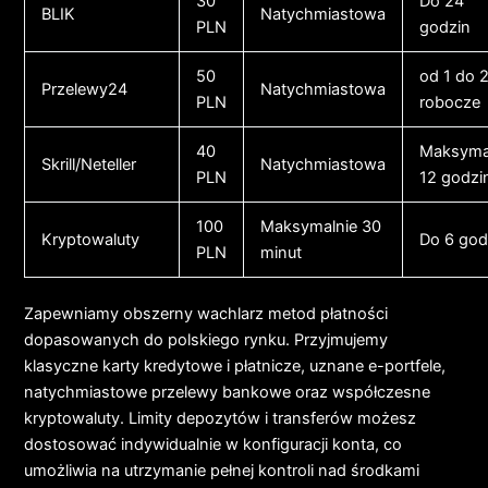
30
Do 24
BLIK
Natychmiastowa
PLN
godzin
50
od 1 do 2
Przelewy24
Natychmiastowa
PLN
robocze
40
Maksyma
Skrill/Neteller
Natychmiastowa
PLN
12 godzi
100
Maksymalnie 30
Kryptowaluty
Do 6 god
PLN
minut
Zapewniamy obszerny wachlarz metod płatności
dopasowanych do polskiego rynku. Przyjmujemy
klasyczne karty kredytowe i płatnicze, uznane e-portfele,
natychmiastowe przelewy bankowe oraz współczesne
kryptowaluty. Limity depozytów i transferów możesz
dostosować indywidualnie w konfiguracji konta, co
umożliwia na utrzymanie pełnej kontroli nad środkami