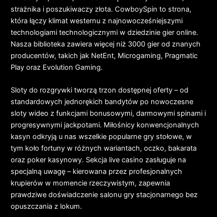
strażnika i poszukiwaczy złota.
CowboySpin
to strona,
która łączy klimat westernu z najnowocześniejszymi
technologiami technologicznymi w dziedzinie gier online.
Nasza biblioteka zawiera więcej niż 3000 gier od znanych
producentów, takich jak NetEnt, Microgaming, Pragmatic
Play oraz Evolution Gaming.
Sloty do rozgrywki tworzą trzon dostępnej oferty – od
standardowych jednorękich bandytów po nowoczesne
sloty wideo z funkcjami bonusowymi, darmowymi spinami i
progresywnymi jackpotami. Miłośnicy konwencjonalnych
kasyn odkryją u nas wszelkie popularne gry stołowe, w
tym koło fortuny w różnych wariantach, oczko, bakarata
oraz poker kasynowy. Sekcja live casino zasługuje na
specjalną uwagę – kierowana przez profesjonalnych
krupierów w momencie rzeczywistym, zapewnia
prawdziwe doświadczenie salonu gry stacjonarnego bez
opuszczania z lokum.