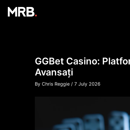
Skip
Post
to
navigation
content
GGBet Casino: Platfo
Avansați
By
Chris Reggie
/
7 July 2026