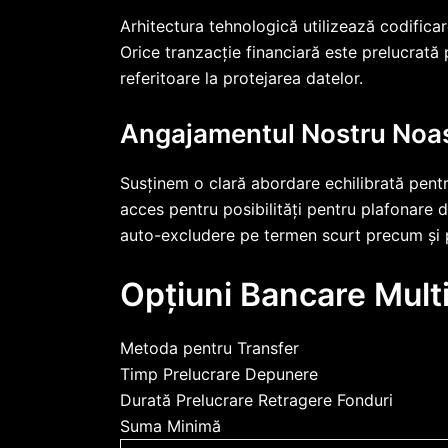
Arhitectura tehnologică utilizează codifica
Orice tranzacție financiară este prelucrat
referitoare la protejarea datelor.
Angajamentul Nostru Noast
Susținem o clară abordare echilibrată pentr
acces pentru posibilități pentru plafonare d
auto-excludere pe termen scurt precum și pe
Opțiuni Bancare Mult
Metoda pentru Transfer
Timp Prelucrare Depunere
Durată Prelucrare Retragere Fonduri
Suma Minimă