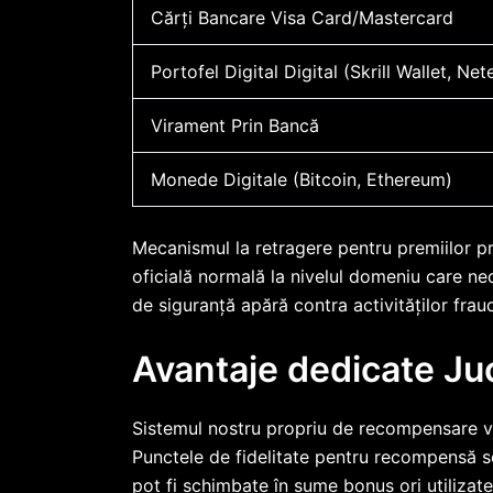
Cărți Bancare Visa Card/Mastercard
Portofel Digital Digital (Skrill Wallet, Net
Virament Prin Bancă
Monede Digitale (Bitcoin, Ethereum)
Mecanismul la retragere pentru premiilor pr
oficială normală la nivelul domeniu care nec
de siguranță apără contra activităților frau
Avantaje dedicate Juc
Sistemul nostru propriu de recompensare val
Punctele de fidelitate pentru recompensă s
pot fi schimbate în sume bonus ori utilizate