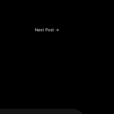
Next Post
→