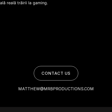
lă reală trăirii la gaming.
CONTACT US
MATTHEW@MRBPRODUCTIONS.COM