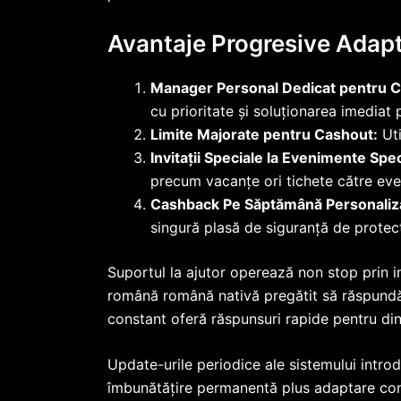
Avantaje Progresive Adap
Manager Personal Dedicat pentru C
cu prioritate și soluționarea imediat p
Limite Majorate pentru Cashout:
Uti
Invitații Speciale la Evenimente Spec
precum vacanțe ori tichete către eve
Cashback Pe Săptămână Personaliz
singură plasă de siguranță de protec
Suportul la ajutor operează non stop prin in
română română nativă pregătit să răspundă 
constant oferă răspunsuri rapide pentru din
Update-urile periodice ale sistemului intr
îmbunătățire permanentă plus adaptare confo