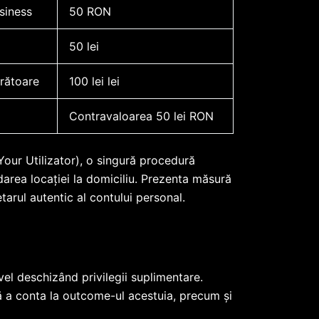
usiness
50 RON
50 lei
crătoare
100 lei lei
Contravaloarea 50 lei RON
Your Utilizator), o singură procedură
darea locației la domiciliu. Prezenta măsură
tarul autentic al contului personal.
vel deschizând privilegii suplimentare.
ă a conta la outcome-ul acestuia, precum și