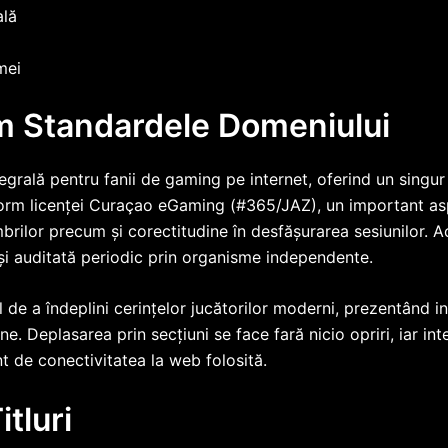
ală
mei
rm Standardele Domeniului
tegrală pentru fanii de gaming pe internet, oferind un singu
rm licenței Curaçao eGaming (#365/JAZ), un important asp
brilor precum și corectitudine în desfășurarea sesiunilor. 
și auditată periodic prin organisme independente.
 de a îndeplini cerințelor jucătorilor moderni, prezentând i
. Deplasarea prin secțiuni se face fară nicio opriri, iar inter
 de conectivitatea la web folosită.
tluri