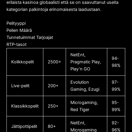
erilaista kasinoa globaalisti että se on saavuttanut useita
kategorian palkintoja erinomaisesta laadustaan.
Pelityyppi
Pelien Määrä
Tunnetuimmat Tarjoajat
RTP-tasot
NetEnt,
94-
Kolikkopelit
2500+
Pragmatic Play,
98%
Play’n GO
Evolution
97-
Live-pelit
200+
Gaming, Ezugi
99%
Microgaming,
95-
Klassikkopelit
250+
Red Tiger
99%
NetEnt,
92-
Jättipottipelit
80+
Microgaming
96%