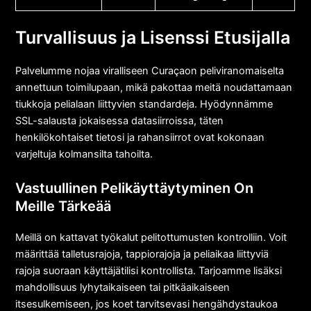
Turvallisuus ja Lisenssi Etusijalla
Palvelumme nojaa viralliseen Curaçaon peliviranomaiselta
annettuun toimilupaan, mikä pakottaa meitä noudattamaan
tiukkoja pelialaan liittyvien standardeja. Hyödynnämme
SSL-salausta jokaisessa datasiirroissa, täten
henkilökohtaiset tietosi ja rahansiirrot ovat kokonaan
varjeltuja kolmansilta tahoilta.
Vastuullinen Pelikäyttäytyminen On
Meille Tärkeää
Meillä on kattavat työkalut pelitottumusten kontrolliin. Voit
määrittää talletusrajoja, tappiorajoja ja peliaikaa liittyviä
rajoja suoraan käyttäjätilisi kontrollista. Tarjoamme lisäksi
mahdollisuus lyhytaikaiseen tai pitkäaikaiseen
itsesulkemiseen, jos koet tarvitsevasi hengähdystaukoa